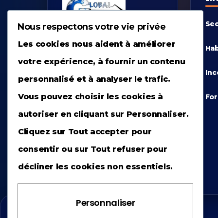
Se
Nous respectons votre vie privée
Les cookies nous aident à améliorer
Hab
Expertise nationale en
votre expérience, à fournir un contenu
prévention et sécurité.
Inc
personnalisé et à analyser le trafic.
L'excellence
Vous pouvez choisir les cookies à
For
opérationnelle au service
autoriser en cliquant sur
Personnaliser
.
de vos équipes partout en
Cliquez sur
Tout accepter
pour
France.
consentir ou sur
Tout refuser
pour
décliner les cookies non essentiels.
Personnaliser