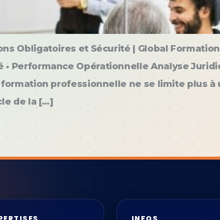
ns Obligatoires et Sécurité | Global Formation
• Performance Opérationnelle Analyse Juridiqu
 formation professionnelle ne se limite plus à 
le de la […]
PERTISES
INFOS