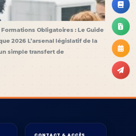
 Formations Obligatoires : Le Guide
e 2026 L’arsenal législatif de la
un simple transfert de
CONTACT & ACCÈS