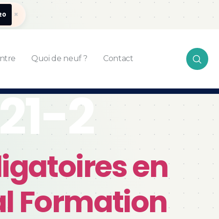
×
20
ntre
Quoi de neuf ?
Contact
321-2
igatoires en
bal Formation