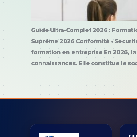
Guide Ultra-Complet 2026 : Formatio
Suprême 2026 Conformité • Sécurité 
formation en entreprise En 2026, la
connaissances. Elle constitue le soc
EX