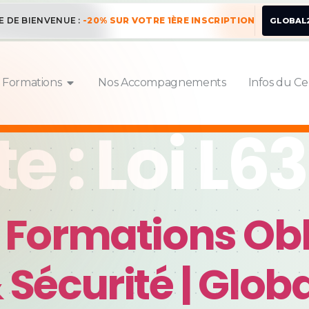
E DE BIENVENUE :
-20% SUR VOTRE 1ÈRE INSCRIPTION
GLOBAL
 Formations
Nos Accompagnements
Infos du Ce
te :
Loi L6
: Formations Obl
 Sécurité | Glo