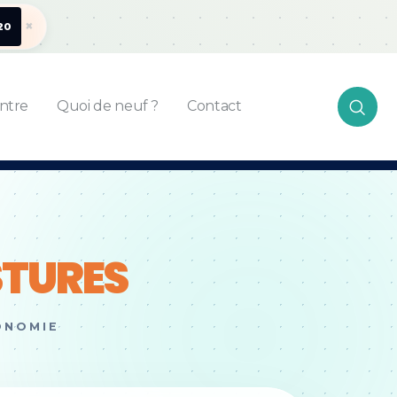
×
20
ntre
Quoi de neuf ?
Contact
STURES
ONOMIE