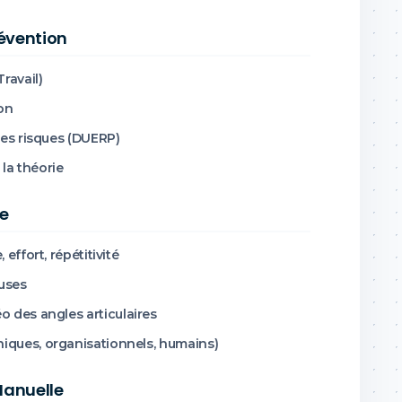
révention
ravail)
on
des risques (DUERP)
 la théorie
te
effort, répétitivité
euses
o des angles articulaires
ques, organisationnels, humains)
Manuelle