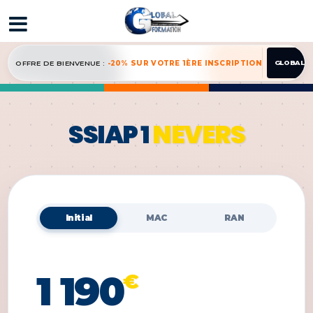
OFFRE DE BIENVENUE :
-20% SUR VOTRE 1ÈRE INSCRIPTION
GLOBAL2
SSIAP 1
NEVERS
Initial
MAC
RAN
1 190
€