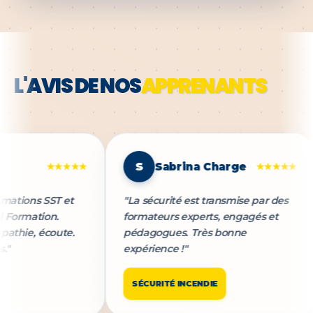
L'AVIS DE NOS
APPRENANTS
S
Sabrina Charge
★★★★★
★★★★★
mations SST et
"La sécurité est transmise par des
Formation.
formateurs experts, engagés et
thie, écoute.
pédagogues. Très bonne
expérience !"
SÉCURITÉ INCENDIE