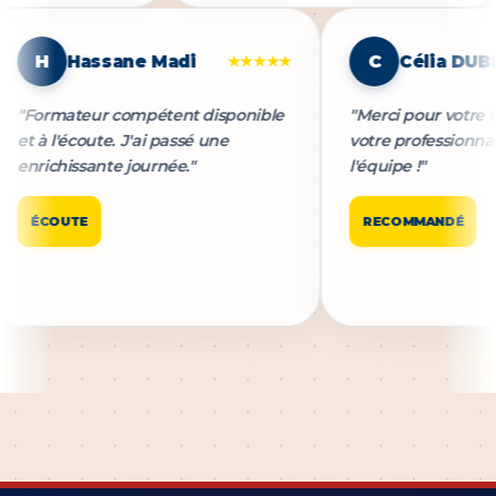
H
Hassane Madi
C
Célia D
★★★★★
"Formateur compétent disponible
"Merci pour votr
et à l'écoute. J'ai passé une
votre profession
enrichissante journée."
l'équipe !"
ÉCOUTE
RECOMMANDÉ