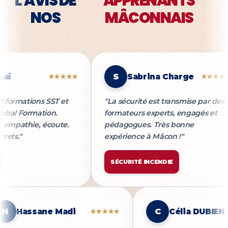
L'AVIS DE
APPRENANTS
NOS
MÂCONNAIS
S
Sabrina Charge
★★★★★
★★★★★
ormations SST et
"La sécurité est transmise par des
l Formation.
formateurs experts, engagés et
mpathie, écoute.
pédagogues. Très bonne
s."
expérience à Mâcon !"
SÉCURITÉ INCENDIE
H
Hassane Madi
C
Célia DUB
★★★★★