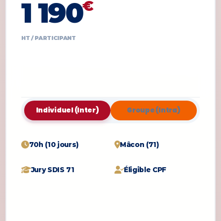
1 190
€
HT / PARTICIPANT
Individuel (Inter)
Groupe (Intra)
70h (10 jours)
Mâcon (71)
Jury SDIS 71
Éligible CPF