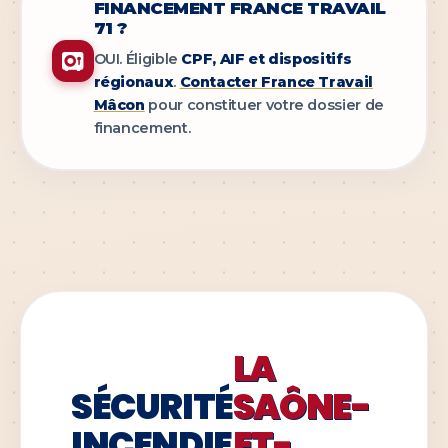
FINANCEMENT FRANCE TRAVAIL
71 ?
OUI. Éligible
CPF, AIF et dispositifs
régionaux
.
Contacter France Travail
Mâcon
pour constituer votre dossier de
financement.
LA
SÉCURITÉ
SAÔNE-
INCENDIE
ET-