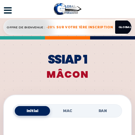
OFFRE DE BIENVENUE :
-20% SUR VOTRE 1ÈRE INSCRIPTION
GLOBAL2
SSIAP 1
MÂCON
Initial
MAC
RAN