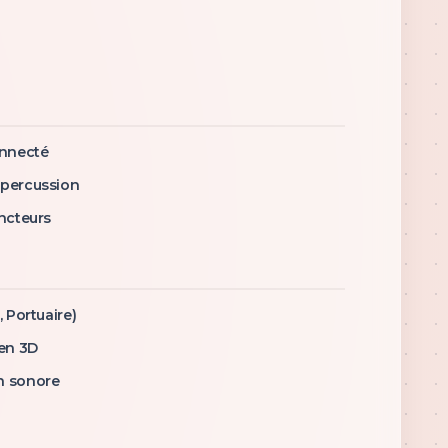
onnecté
 percussion
incteurs
, Portuaire)
 en 3D
n sonore