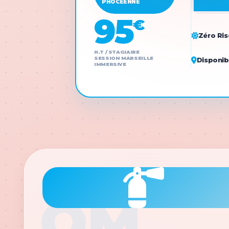
PHOCÉENNE
95
€
Zéro Ris
H.T / STAGIAIRE
SESSION MARSEILLE
Disponibl
IMMERSIVE
OM