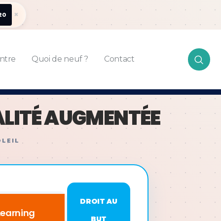
×
20
ntre
Quoi de neuf ?
Contact
ALITÉ AUGMENTÉE
OLEIL
DROIT AU
Learning
BUT