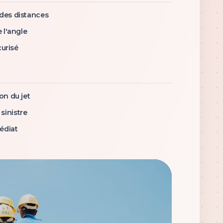
 des distances
 l'angle
curisé
on du jet
sinistre
édiat