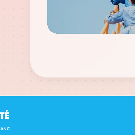
ITÉ
LANC